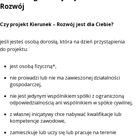
Strefa klienta
Rozwój
Pliki do pobrania
Czy projekt Kierunek – Rozwój jest dla Ciebie?
Zapisy na kursy
Świadectwo w języku
angielskim
jeśli jesteś osobą dorosłą, która na dzień przystąpienia
Duplikat książeczki operatora
do projektu:
Aktualizacja uprawnień
operatora
Certyfikat ISO 9001
jest osobą fizyczną*,
Aktualności
nie prowadzi lub nie ma zawieszonej działalności
O nas
gospodarczej,
Kontakt
Kalendarz
nie jest jedynym wspólnikiem spółki z ograniczoną
odpowiedzialnością ani wspólnikiem w spółce cywilnej,
z własnej inicjatywy chce nabywać kwalifikacje lub
kompetencje zawodowe,
zamieszkuje lub uczy się lub pracuje na terenie