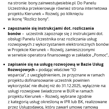
na stronie:
bony.zainwestujwsiebie.pl
. Do Panelu
Uczestnika przekierowuje również
strona internetowa
projektu Kierunek
–
Rozwój
, po kliknięciu
w ikonę
“Rozlicz bony”
.
zapoznanie się instrukcjami dot. rozliczania
bonów
–
uczestnik zapoznaje się z instrukcjami dot.
obsługi Panelu Uczestnika oraz rozliczania usług
rozwojowych z wykorzystaniem elektronicznych bonów
w Projekcie Kierunek – Rozwój, zamieszczonymi
w serwisie operatora finansowego w zakładce
„Pomoc”
,
zapisanie się na usługę rozwojową w Bazie Usług
Rozwojowych
–
podając właściwe “ID
wsparcia”,
z uwzględnieniem, że przyznane w ramach
projektu dofinansowanie uczestnik powinien
wykorzystać nie dłużej niż do 31.12.2025, wyłącznie na:
usługi rozwojowe świadczone w BUR w ramach
projektu Kierunek – Rozwój, wybrane zgodnie
z kategorią usług określoną w IPR lub BK,
realizowane
przez Usługodawcę, który zawarł umowę ramową