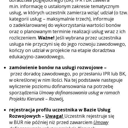
doradztwa pogłębionego (BK). IPR i BK zawiera
m.in. informację o ustalonym zakresie tematycznym
usług, w których uczestnik zamierza wziąć udział (o tzw.
kategorii usług – maksymalnie trzech), informuje
o zadeklarowanej do wykorzystania wartości bonów
oraz o planowanym terminie realizacji usług wraz z ich
rozliczeniem.
Ważne!
Jeśli wybrana przez uczestnika
usługa nie przyczyni się do jego rozwoju zawodowego,
kończy on udział w projekcie na etapie doradztwa
edukacyjno-zawodowego,
zamówienie bonów na usługi rozwojowe
–
przez doradcę zawodowego, po przesłaniu IPR lub BK,
w określonej w nim ilości. Na tej podstawie następuje
wyliczenie poziomu dofinansowania na potrzebę
sporządzenia
Umowy dofinansowania usług w ramach
Projektu Kierunek – Rozwó
j,
rejestracja profilu uczestnika w
Bazie Usług
Rozwojowych
–
Uwaga!
Uczestnik rejestruje się
w BUR nie później niż przed zawarciem
Umowy