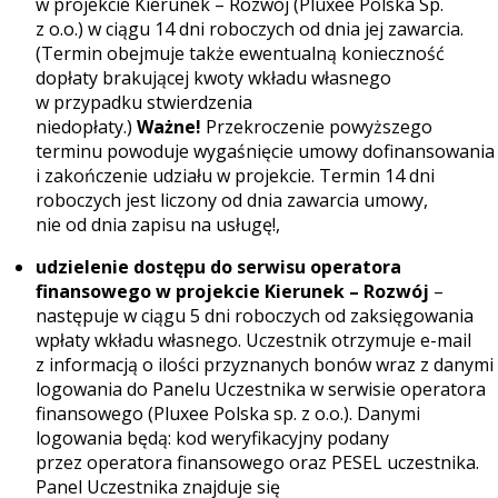
w projekcie Kierunek – Rozwój (Pluxee Polska Sp.
z o.o.) w ciągu 14 dni roboczych od dnia jej zawarcia.
(Termin obejmuje także ewentualną konieczność
dopłaty brakującej kwoty wkładu własnego
w przypadku stwierdzenia
niedopłaty.)
Ważne!
Przekroczenie powyższego
terminu powoduje wygaśnięcie umowy dofinansowania
i zakończenie udziału w projekcie. Termin 14 dni
roboczych jest liczony od dnia zawarcia umowy,
nie od dnia zapisu na usługę!,
udzielenie dostępu do serwisu operatora
finansowego w projekcie Kierunek – Rozwój
–
następuje w ciągu 5 dni roboczych od zaksięgowania
wpłaty wkładu własnego. Uczestnik otrzymuje e-mail
z informacją o ilości przyznanych bonów wraz z danymi
logowania do Panelu Uczestnika w serwisie operatora
finansowego (Pluxee Polska sp. z o.o.). Danymi
logowania będą: kod weryfikacyjny podany
przez operatora finansowego oraz PESEL uczestnika.
Panel Uczestnika znajduje się