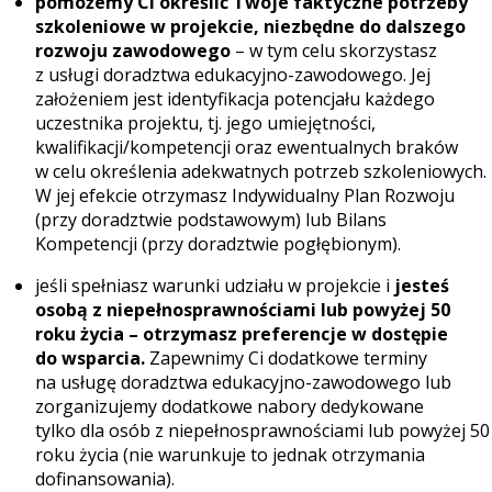
pomożemy Ci określić Twoje faktyczne potrzeby
szkoleniowe w projekcie, niezbędne do dalszego
rozwoju zawodowego
– w tym celu skorzystasz
z usługi doradztwa edukacyjno-zawodowego. Jej
założeniem jest identyfikacja potencjału każdego
uczestnika projektu, tj. jego umiejętności,
kwalifikacji/kompetencji oraz ewentualnych braków
w celu określenia adekwatnych potrzeb szkoleniowych.
W jej efekcie otrzymasz Indywidualny Plan Rozwoju
(przy doradztwie podstawowym) lub Bilans
Kompetencji (przy doradztwie pogłębionym).
jeśli spełniasz warunki udziału w projekcie i
jesteś
osobą z niepełnosprawnościami lub powyżej 50
roku życia – otrzymasz preferencje w dostępie
do wsparcia.
Zapewnimy Ci dodatkowe terminy
na usługę doradztwa edukacyjno-zawodowego lub
zorganizujemy dodatkowe nabory dedykowane
tylko dla osób z niepełnosprawnościami lub powyżej 50
roku życia (nie warunkuje to jednak otrzymania
dofinansowania).