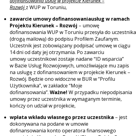
dofinansowania usług w projekcie Kierunek –
Rozwój
z WUP w Toruniu,
zawarcie umowy dofinansowania
usług w ramach
Projektu Kierunek – Rozwój
–
umowę
dofinansowania
WUP w Toruniu przesyła do uczestnika
(drogą mailową) do podpisu Profilem Zaufanym.
Uczestnik jest zobowiązany podpisać umowę w ciągu
14 dni od daty jej otrzymania. Po zawarciu
umowy uczestnikowi zostaje nadane “ID wsparcia”
w Bazie Usług Rozwojowych, umożliwiające mu zapis
na usługę z dofinansowaniem w projekcie Kierunek –
Rozwój. Będzie ono widoczne w BUR w “Profilu
Użytkownika”, w zakładce “Moje
dofinansowania”.
Ważne!
W przypadku niepodpisania
umowy przez uczestnika w wymaganym terminie,
kończy on udział w projekcie,
wpłata wkładu własnego przez uczestnika
– jest
dokonywana na podane w umowie
dofinansowania konto operatora finansowego